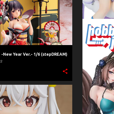
TAI IRON SAGA
STEPDREAM
ne -New Year Ver.- 1/6 (stepDREAM)
22
DOROID
NINYM RALEI
+
ISEI JUTSU