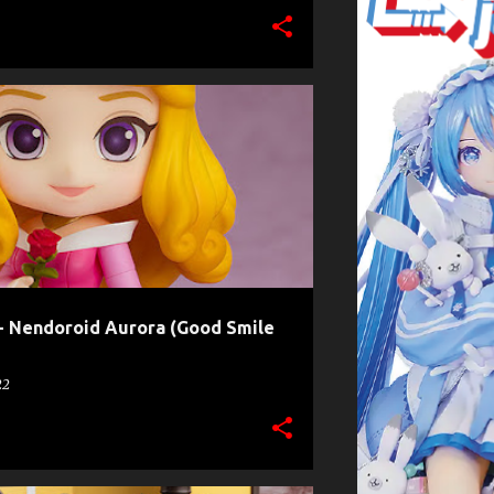
PANY
NENDOROID
SLEEPING BEAUTY
- Nendoroid Aurora (Good Smile
22