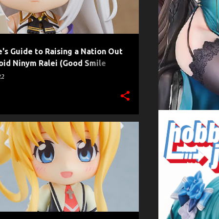
's Guide to Raising a Nation Out
oid Ninym Ralei (Good Smile
22
INADO
MISUZU KAMIO
NENDOROID