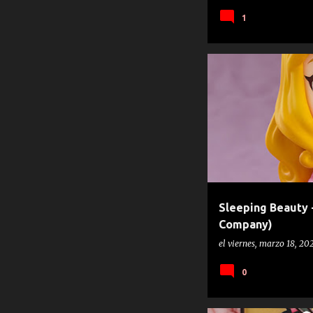
1
AURORA
GOOD SMILE COM
Sleeping Beauty 
Company)
el
viernes, marzo 18, 20
0