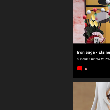
D.
ELAINE
KIDOU SEN
Iron Saga - Elai
el
viernes, marzo 18, 20
0
GOOD SMILE COMPANY
NEN
TENSAI OUJI NO AKAJI KOKKA SA