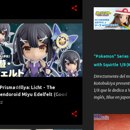
YA
+
2
"Pokemon" Series 
with Squirtle 1/8 
Directamente del m
Kotobukiya presenta
 Prisma☆Illya: Licht - The
1/8 que le dedica a 
Nendoroid Miyu Edelfelt (Good
inglés, Blue en japo
22
conocida como Hoja 
inglés y en japonés)
femenina de las vers
Pokémon Rojo Fueg