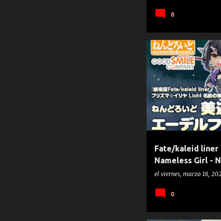
0
FATE/KALEID LINER PRISMA ILL
Fate/kaleid liner
Nameless Girl - 
Smile Company)
el
viernes, marzo 18, 20
0