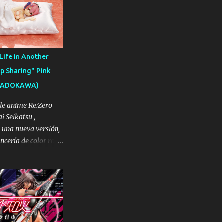
( Zenigame en
e la compañía nos
 línea ARTFX J. 『ポ
ーズ ARTFX J
 1/8 [コトブキヤ]
Life in Another
 con la base) / 5 cm
p Sharing" Pink
 PVC / ABS Salida a
 (KADOKAWA)
 de 2019 Precio:
s: 19 de marzo de
 de anime Re:Zero
 podréis ver todas
i Seikatsu ,
otobukiya nos ha
una nueva versión,
FX J a escala 1/8 de
encería de color rosa,
a 1/7 de Ram "Sleep
 Re:ゼロから始める異世界
クランジェリーVer.
gitud figura: 23
27,5 cm Material:
 cushion (cama) /