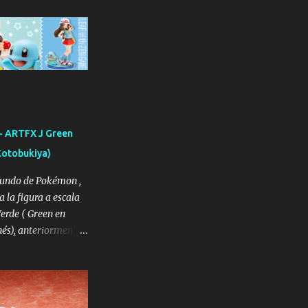
- ARTFX J Green
(Kotobukiya)
undo de Pokémon ,
 la figura a escala
Verde ( Green en
nés), anteriormente
o Jaho ( Leaf en
, la protagonista
iones de los juegos
o y Pokémon Verde