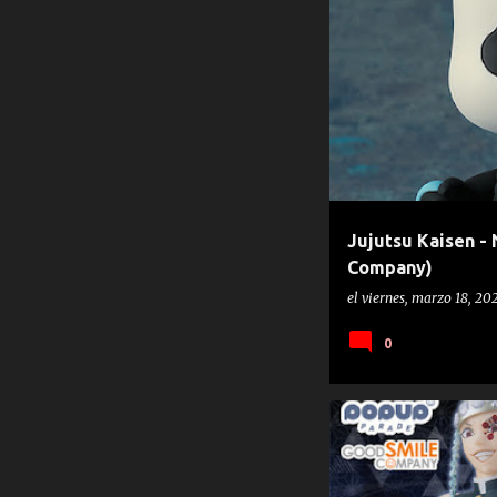
GOOD SMILE COMPANY
JUJ
Jujutsu Kaisen -
Company)
el
viernes, marzo 18, 20
0
GOOD SMILE COMPANY
KIME