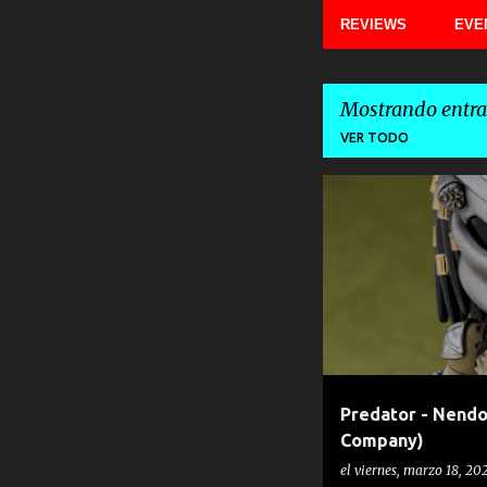
REVIEWS
EVE
Mostrando entra
VER TODO
E
GOOD SMILE COMPANY
NEN
n
t
r
a
d
a
Predator - Nendo
s
Company)
el
viernes, marzo 18, 20