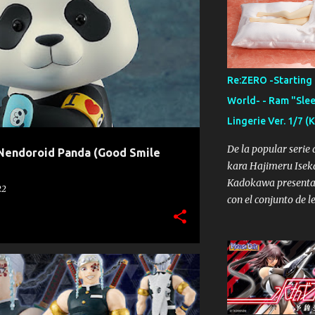
Hoja, con Squirtle 
japonés). Figura qu
UTSU KAISEN
NENDOROID
PANDA
ofrece dentro de su
ケットモンスター』シリ
リーフ with ゼニガメ
Re:ZERO -Starting 
Altura: 19 cm (Verde
World- - Ram "Slee
(Squirtle) Material:
Lingerie Ver. 1/7
la venta: Septiembre
9.500 Yenes Reserva
De la popular serie
 Nendoroid Panda (Good Smile
2019 A continuación
kara Hajimeru Iseka
las imágenes que K
Kadokawa presenta 
22
facilitado de la ART
con el conjunto de l
Green with Squirtle:
de su figura a escal
Sharing" Ver.
生活 ラム添い寝ピン
1/7 [KADOKAWA] Lon
TSU NO YAIBA
POP UP PARADE
TENGEN UZUI
cm Longitud cama: 
PVC (figura) / Bead