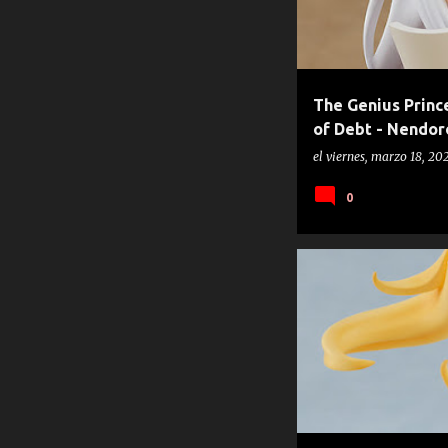
The Genius Prince
of Debt - Nendor
Company)
el
viernes, marzo 18, 20
0
GOOD SMILE COMPANY
KAG