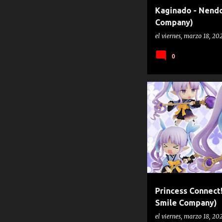
Kaginado - Nend
Company)
el
viernes, marzo 18, 20
0
GOOD SMILE COMPANY
KYO
PRINCESS CONNECT! RE:DIVE
Princess Connect
Smile Company)
el
viernes, marzo 18, 20