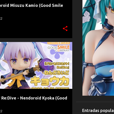
oroid Misuzu Kamio (Good Smile
22
UKA HIKAWA
NENDOROID
+
! Re:Dive - Nendoroid Kyoka (Good
Entradas popula
22