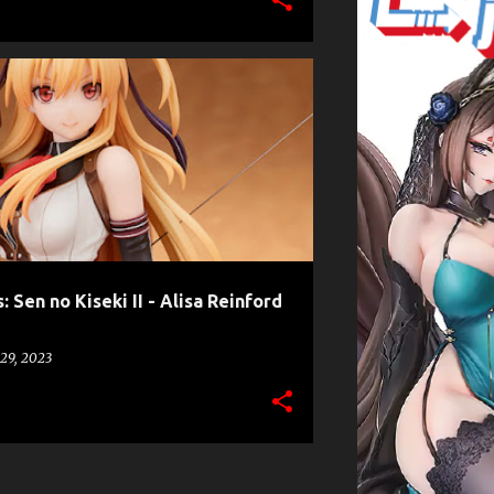
NSETSU: SEN NO KISEKI II
QUES Q
 Sen no Kiseki II - Alisa Reinford
29, 2023