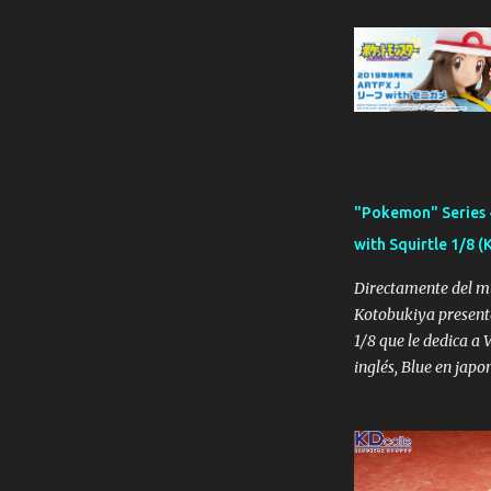
"Pokemon" Series 
with Squirtle 1/8 
Directamente del m
Kotobukiya presenta
1/8 que le dedica a 
inglés, Blue en japo
conocida como Hoja 
inglés y en japonés)
femenina de las vers
Pokémon Rojo Fueg