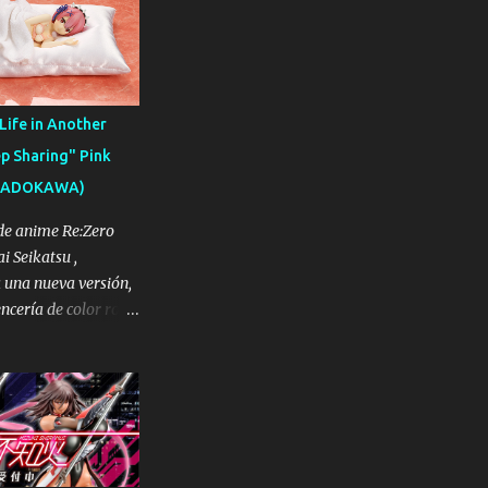
( Zenigame en
e la compañía nos
 línea ARTFX J. 『ポ
ーズ ARTFX J
 1/8 [コトブキヤ]
Life in Another
 con la base) / 5 cm
p Sharing" Pink
 PVC / ABS Salida a
 (KADOKAWA)
 de 2019 Precio:
s: 19 de marzo de
 de anime Re:Zero
 podréis ver todas
i Seikatsu ,
otobukiya nos ha
una nueva versión,
FX J a escala 1/8 de
encería de color rosa,
a 1/7 de Ram "Sleep
 Re:ゼロから始める異世界
クランジェリーVer.
gitud figura: 23
27,5 cm Material:
 cushion (cama) /