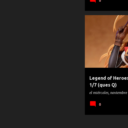
0
ALISA REINFORD
EIYUU DE
Legend of Heroes:
1/7 (ques Q)
el
miércoles, noviembre 
0