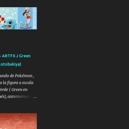
- ARTFX J Green
(Kotobukiya)
undo de Pokémon ,
 la figura a escala
Verde ( Green en
nés), anteriormente
o Jaho ( Leaf en
, la protagonista
iones de los juegos
o y Pokémon Verde