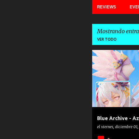
REVIEWS
EVE
Mostrando entra
VER TODO
E
BLUE ARCHIVE
ELEGANT
n
t
r
a
d
a
Blue Archive - Az
s
el
viernes, diciembre 01