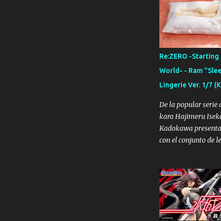
Hoja, con Squirtle 
japonés). Figura qu
ofrece dentro de su
ケットモンスター』シリ
リーフ with ゼニガメ
Re:ZERO -Starting 
Altura: 19 cm (Verde
World- - Ram "Slee
(Squirtle) Material:
Lingerie Ver. 1/7
la venta: Septiembre
9.500 Yenes Reserva
De la popular serie
2019 A continuación
kara Hajimeru Iseka
las imágenes que K
Kadokawa presenta 
facilitado de la ART
con el conjunto de l
Green with Squirtle:
de su figura a escal
Sharing" Ver.
生活 ラム添い寝ピン
1/7 [KADOKAWA] Lon
cm Longitud cama: 
PVC (figura) / Bead