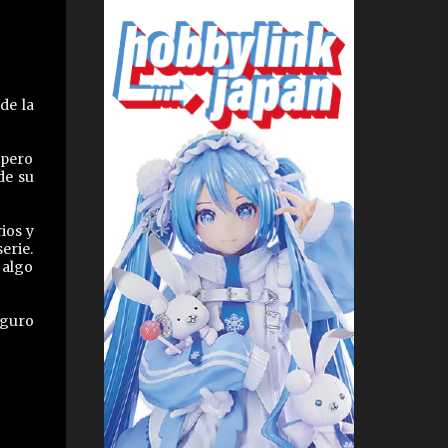
de la
 pero
de su
ios y
erie.
 algo
eguro