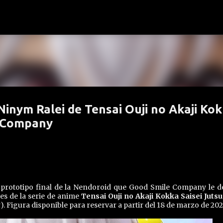
Ir al contenido principal
Ninym Ralei de Tensai Ouji no Akaji Ko
e Company
prototipo final de la Nendoroid que Good Smile Company le d
les de la serie de anime
Tensai Ouji no Akaji Kokka Saisei Jutsu
t
). Figura disponible para reservar a partir del 18 de marzo de 202