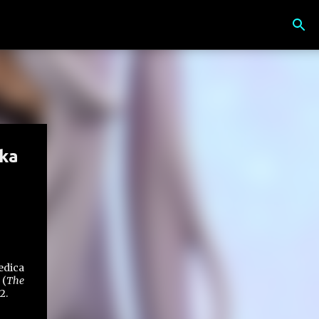
kka
edica
(
The
2.