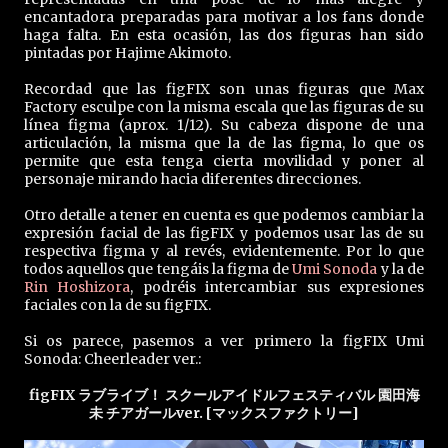
encantadora preparadas para motivar a los fans donde
haga falta. En esta ocasión, las dos figuras han sido
pintadas por Hajime Akimoto.
Recordad que las figFIX son unas figuras que Max
Factory esculpe con la misma escala que las figuras de su
línea figma (aprox. 1/12). Su cabeza dispone de una
articulación, la misma que la de las figma, lo que os
permite que esta tenga cierta movilidad y poner al
personaje mirando hacia diferentes direcciones.
Otro detalle a tener en cuenta es que podemos cambiar la
expresión facial de las figFIX y podemos usar las de su
respectiva figma y al revés, evidentemente. Por lo que
todos aquellos que tengáis la figma de
Umi Sonoda
y la de
Rin Hoshizora
, podréis intercambiar sus expresiones
faciales con la de su figFIX.
Si os parece, pasemos a ver primero la figFIX Umi
Sonoda: Cheerleader ver.:
figFIX ラブライブ！ スクールアイドルフェスティバル 園田海
未 チアガールver. [マックスファクトリー]