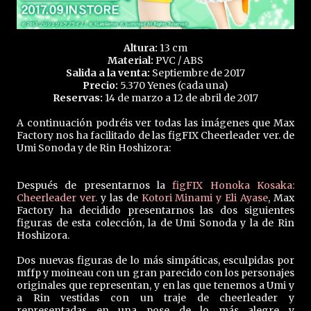
Altura:
13 cm
Material:
PVC / ABS
Salida a la venta:
Septiembre de 2017
Precio:
5.370 Yenes (cada una)
Reservas:
14 de marzo a 12 de abril de 2017
A continuación podréis ver todas las imágenes que Max
Factory nos ha facilitado de las figFIX Cheerleader ver. de
Umi Sonoda y de Rin Hoshizora:
Después de presentarnos la
figFIX Honoka Kosaka:
Cheerleader ver.
y las de
Kotori Minami y Eli Ayase
, Max
Factory ha decidido presentarnos las dos siguientes
figuras de esta colección, la de Umi Sonoda y la de Rin
Hoshizora.
Dos nuevas figuras de lo más simpáticas, esculpidas por
mffp y moineau con un gran parecido con los personajes
originales que representan, y en las que tenemos a Umi y
a Rin vestidas con un traje de cheerleader y
representadas en una pose de lo más alegre y