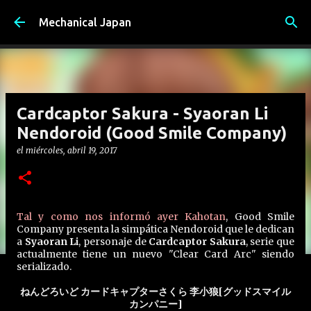
Ir al contenido principal
Mechanical Japan
Cardcaptor Sakura - Syaoran Li
Nendoroid (Good Smile Company)
el
miércoles, abril 19, 2017
Tal y como nos informó ayer Kahotan
, Good Smile
Company presenta la simpática Nendoroid que le dedican
a
Syaoran Li
, personaje de
Cardcaptor Sakura
, serie que
actualmente tiene un nuevo "Clear Card Arc" siendo
serializado.
ねんどろいど カードキャプターさくら 李小狼[グッドスマイル
カンパニー]