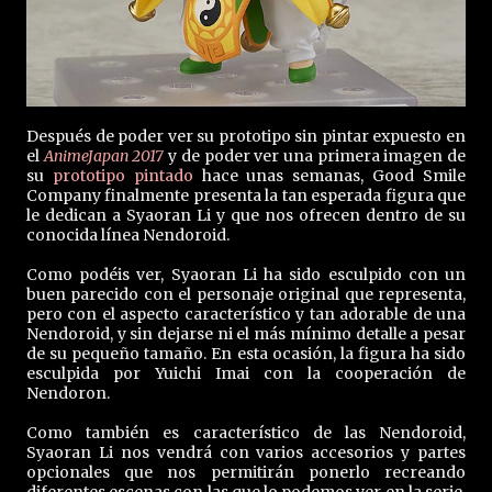
Después de poder ver su prototipo sin pintar expuesto en
el
AnimeJapan 2017
y de poder ver una primera imagen de
su
prototipo pintado
hace unas semanas, Good Smile
Company finalmente presenta la tan esperada figura que
le dedican a Syaoran Li y que nos ofrecen dentro de su
conocida línea Nendoroid.
Como podéis ver, Syaoran Li ha sido esculpido con un
buen parecido con el personaje original que representa,
pero con el aspecto característico y tan adorable de una
Nendoroid, y sin dejarse ni el más mínimo detalle a pesar
de su pequeño tamaño. En esta ocasión, la figura ha sido
esculpida por Yuichi Imai con la cooperación de
Nendoron.
Como también es característico de las Nendoroid,
Syaoran Li nos vendrá con varios accesorios y partes
opcionales que nos permitirán ponerlo recreando
diferentes escenas con las que lo podemos ver en la serie.