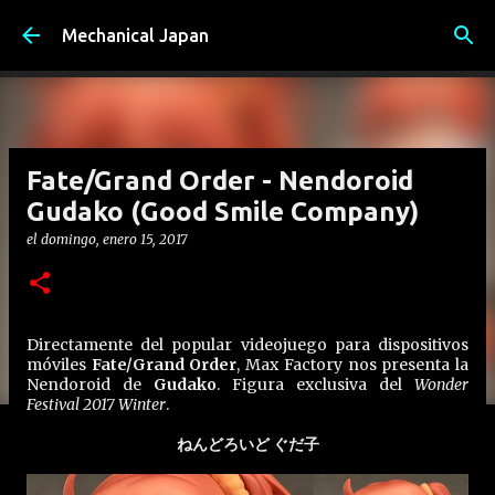
Ir al contenido principal
Mechanical Japan
Fate/Grand Order - Nendoroid
Gudako (Good Smile Company)
el
domingo, enero 15, 2017
Directamente del popular videojuego para dispositivos
móviles
Fate/Grand Order
, Max Factory nos presenta la
Nendoroid de
Gudako
. Figura exclusiva del
Wonder
Festival 2017 Winter
.
ねんどろいど ぐだ子