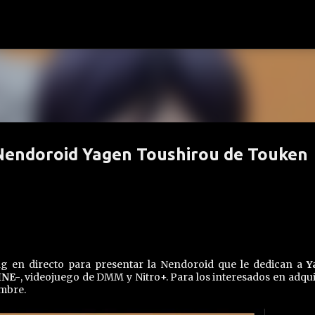
Ir al contenido principal
Nendoroid Yagen Toushirou de Touken
g en directo para presentar la Nendoroid que le dedican a
Y
INE-
, videojuego de DMM y Nitro+. Para los interesados en adquir
mbre.