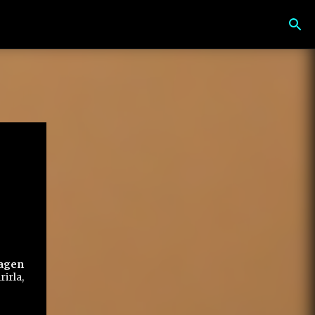
agen
irla,