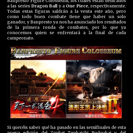
Banpresto Figure Colosseum, los cuales están dedicados
a las series
Dragon Ball
y a
One Piece
, respectivamente.
Todas estas figuras saldrán a la venta este año, pero
como todo buen combate tiene que haber un solo
ganador, y Banpresto ya nos ha anunciado los resultados
de la primera ronda de combates, por lo que ya
conocemos quien se enfrentará a la final de cada
campeonato.
Si queréis saber qué ha pasado en las semifinales de esta
nueva edición del Zoukei Tenkaichi Budoukai y del