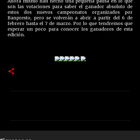
Ahora mismo han hecho una pequeña pausa en lo que
son las votaciones para saber el ganador absoluto de
estos dos nuevos campeonatos organizados por
Banpresto, pero se volverán a abrir a partir del 6 de
febrero hasta el 7 de marzo. Por lo que tendremos que
esperar un poco para conocer los ganadores de esta
edición.
C
o
m
e
n