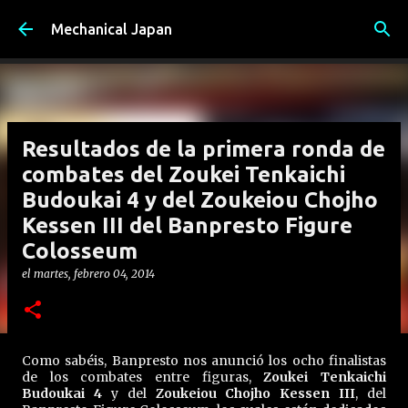
Ir al contenido principal
Mechanical Japan
Resultados de la primera ronda de
combates del Zoukei Tenkaichi
Budoukai 4 y del Zoukeiou Chojho
Kessen III del Banpresto Figure
Colosseum
el
martes, febrero 04, 2014
Como sabéis, Banpresto nos anunció los ocho finalistas
de los combates entre figuras,
Zoukei Tenkaichi
Budoukai 4
y del
Zoukeiou Chojho Kessen III
, del