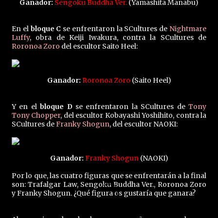
Ganador:
Sengoku Buddha Ver.
(Yamashita Manabu)
En el
bloque C
se enfrentaron la SCultures de
Nightmare
Luffy
, obra de
Keiji
Iwakura, contra la SCultures de
Roronoa Zoro
del escultor
Saito Heel:
Ganador:
Roronoa Zoro
(Saito Heel)
Y en el
bloque D
se enfrentaron la SCultures de
Tony
Tony Chopper
, del escultor Kobayashi Yoshihito, contra la
SCultures de
Franky Shogun
, del escultor NAOKI:
Ganador:
Franky Shogun
(NAOKI)
Por lo que, las cuatro figuras que se enfrentarán a la final
son: Trafalgar Law, Sengoku Buddha Ver., Roronoa Zoro
y Franky Shogun. ¿Qué figura os gustaría que ganara?