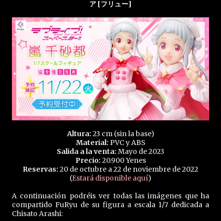
ア [フリュー]
Altura:
23 cm (sin la base)
Material:
PVC y ABS
Salida a la venta:
Mayo de 2023
Precio:
20.900 Yenes
Reservas:
20 de octubre a 22 de noviembre de 2022
(
Estará disponible aquí
)
A continuación podréis ver todas las imágenes que ha
compartido FuRyu de su figura a escala 1/7 dedicada a
Chisato Arashi: