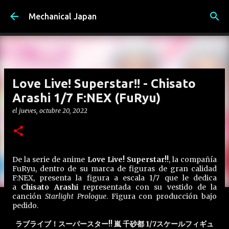
Ir al contenido principal
Mechanical Japan
Love Live! Superstar!! - Chisato
Arashi 1/7 F:NEX (FuRyu)
el
jueves, octubre 20, 2022
De la serie de anime
Love Live! Superstar!!
, la compañía
FuRyu, dentro de su marca de figuras de gran calidad
F:NEX, presenta la figura a escala 1/7 que le dedica
a
Chisato Arashi
representada con su vestido de la
canción
Starlight Prologue
. Figura con producción bajo
pedido.
ラブライブ！スーパースター!! 嵐 千砂都 1/7スケールフィギュ