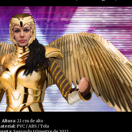
Altura:
21 cm de alto
aterial:
PVC / ABS / Tela
 venta:
Segundo trimestre de 2022