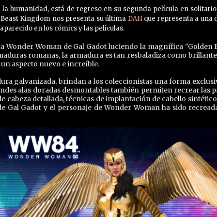
la humanidad, está de regreso en su segunda película en solitario,
n. Beast Kingdom nos presenta su última
DAH
que representa a una d
parecido en los cómics y las películas.
 la Wonder Woman de Gal Gadot luciendo la magnífica "Golden 
maduras romanas, la armadura es tan resbaladiza como brillante
un aspecto nuevo e increíble.
dura galvanizada, brindan a los coleccionistas una forma exclusi
randes alas doradas desmontables también permiten recrear las p
e cabeza detallada, técnicas de implantación de cabello sintético
de Gal Gadot y el personaje de Wonder Woman ha sido recreada