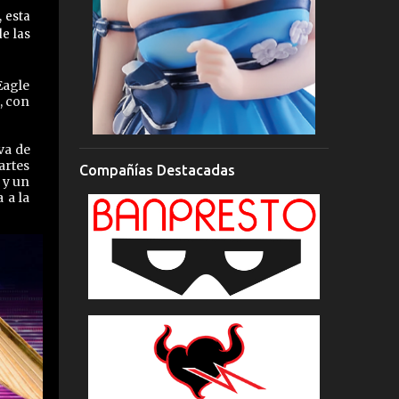
 esta
e las
Eagle
, con
va de
artes
Compañías Destacadas
 y un
 a la