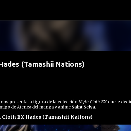
Ir al contenido principal
 Hades (Tamashii Nations)
 nos presenta la figura de la colección
Myth Cloth E
X que le dedi
nemigo de Atenea del manga y anime
Saint Seiya
.
h Cloth EX Hades (Tamashii Nations)