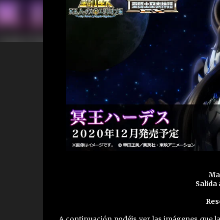
Mat
Salida 
Res
A continuación podéis ver las imágenes que 