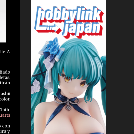
le. A
eñado
etas.
tirán
ashii
color
loth.
uarts
o con
ura y