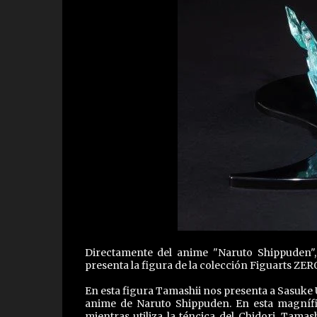
Directamente del anime "Naruto Shippuden",
presenta la figura de la colección Figuarts ZER
En esta figura Tamashii nos presenta a Sasuke U
anime de Naruto Shippuden. En esta magníf
mientras utiliza la téncica del Chidori. Tama