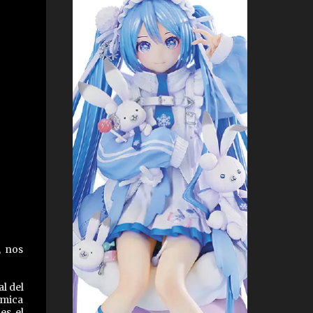
, nos
l del
ámica
es el