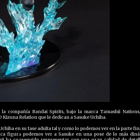
 la compañía Bandai Spirits, bajo la marca Tamashii Nations
O Kizuna Relation que le dedican a Sasuke Uchiha.
chiha en su fase adulta tal y como lo podemos ver en la parte fina
ica figura podemos ver a Sasuke en una pose de lo más din
shii ha conseguido respresentar con una gran calidad de detall