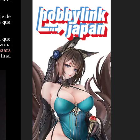
je de
e que
d que
izuna
Gaara
final