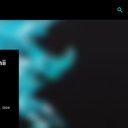
ii
, nos