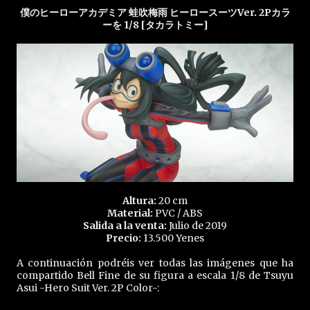
僕のヒーローアカデミア 蛙吹梅雨 ヒーロースーツVer. 2Pカラ
ーを 1/8 [タカラトミー]
Altura:
20 cm
Material:
PVC / ABS
Salida a la venta:
Julio de 2019
Precio:
13.500 Yenes
A continuación podréis ver todas las imágenes que ha
compartido Bell Fine de su figura a escala 1/8 de Tsuyu
Asui -Hero Suit Ver. 2P Color-: