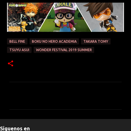
BELL FINE
BOKU NO HERO ACADEMIA
TAKARA TOMY
TSUYU ASUI
WONDER FESTIVAL 2019 SUMMER
C
o
m
e
n
Síguenos en