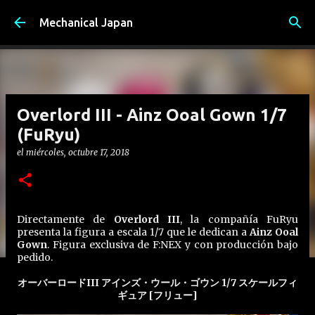
Ir al contenido principal
Mechanical Japan
Overlord III - Ainz Ooal Gown 1/7
(FuRyu)
el
miércoles, octubre 17, 2018
Directamente de
Overlord III
, la compañía FuRyu
presenta la figura a escala 1/7 que le dedican a
Ainz Ooal
Gown
. Figura exclusiva de F:NEX y con producción bajo
pedido.
オーバーロードIII アインズ・ウール・ゴウン 1/7 スケールフィ
ギュア [フリュー]