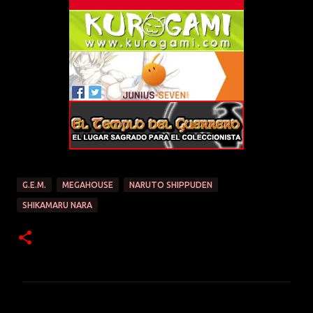
G.E.M.
MEGAHOUSE
NARUTO SHIPPUDEN
SHIKAMARU NARA
C