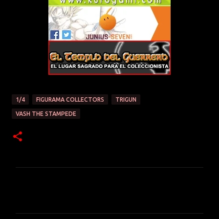
1/4
FIGURAMA COLLECTORS
TRIGUN
VASH THE STAMPEDE
C
o
m