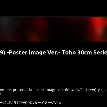
Ir al contenido principal
99) -Poster Image Ver.- Toho 30cm Seri
lex nos presenta la Poster Image Ver. de
Godzilla (1999)
y que
s
.
ズ ゴジラ(1999)ポスターイメージVer.