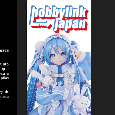
Image
punto
a que
oca a
pilas
eguir
lleza