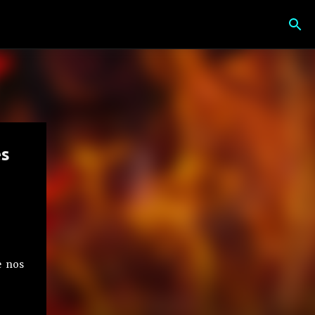
es
 nos