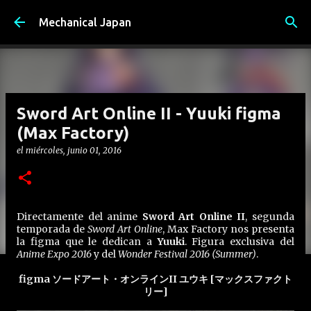
Ir al contenido principal
Mechanical Japan
Sword Art Online II - Yuuki figma
(Max Factory)
el
miércoles, junio 01, 2016
Directamente del anime
Sword Art Online II
, segunda
temporada de
Sword Art Online
, Max Factory nos presenta
la figma que le dedican a
Yuuki
. Figura exclusiva del
Anime Expo 2016
y del
Wonder Festival 2016 (Summer)
.
figma ソードアート・オンラインII ユウキ [マックスファクト
リー]