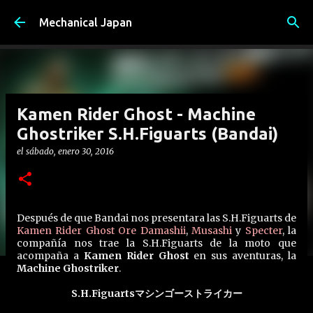
Ir al contenido principal
Mechanical Japan
Kamen Rider Ghost - Machine
Ghostriker S.H.Figuarts (Bandai)
el
sábado, enero 30, 2016
Después de que Bandai nos presentara las S.H.Figuarts de
Kamen Rider Ghost Ore Damashii
,
Musashi
y
Specter
, la
compañía nos trae la S.H.Figuarts de la moto que
acompaña a
Kamen Rider Ghost
en sus aventuras, la
Machine Ghostriker
.
S.H.Figuartsマシンゴーストライカー