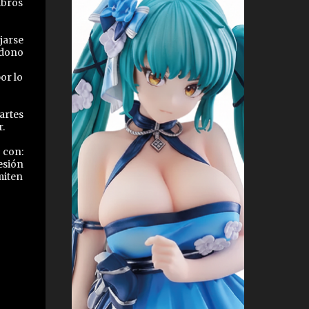
mbros
jarse
Udono
or lo
artes
.
 con:
esión
miten