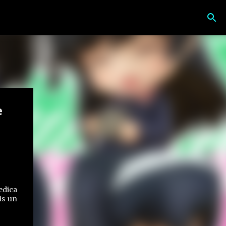
e
edica
is un