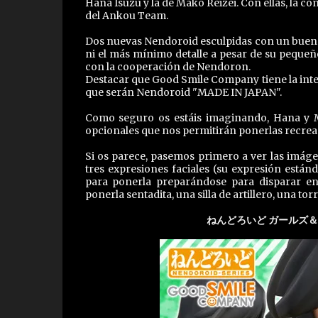
Hana Isuzu y la de Mako Reizei. Con ellas, la 
del Ankou Team.
Dos nuevas Nendoroid esculpidas con un buen p
ni el más mínimo detalle a pesar de su peque
con la cooperación de Nendoron.
Destacar que Good Smile Company tiene la inten
que serán Nendoroid "MADE IN JAPAN".
Como seguro os estáis imaginando, Hana y 
opcionales que nos permitirán ponerlas recrea
Si os parece, pasemos primero a ver las imág
tres expresiones faciales (su expresión están
para ponerla preparándose para disparar en
ponerla sentadita, una silla de artillero, una tor
ねんどろいど ガールズ＆