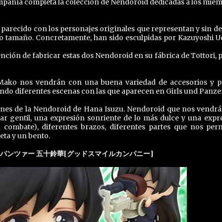
compañía completa la colección de Nendoroid dedicadas a los mie
arecido con los personajes originales que representan y sin de
ño tamaño. Concretamente, han sido esculpidas por Kazuyoshi 
ción de fabricar estas dos Nendoroid en su fábrica de Tottori, p
Mako nos vendrán con una buena variedad de accesorios y p
ndo diferentes escenas con las que aparecen en Girls und Panzer
enes de la Nendoroid de Hana Isuzu. Nendoroid que nos vendrá
dar gentil, una expresión sonriente de lo más dulce y una expr
 combate), diferentes brazos, diferentes partes que nos per
reta y un bento.
パンツァー 五十鈴華[グッドスマイルカンパニー]