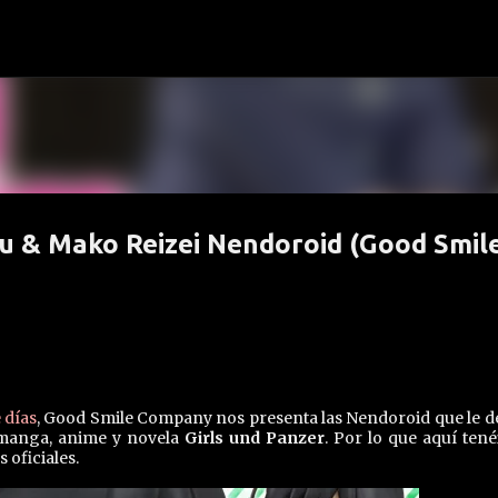
Ir al contenido principal
zu & Mako Reizei Nendoroid (Good Smil
 días
, Good Smile Company nos presenta las Nendoroid que le d
 manga, anime y novela
Girls und Panzer
. Por lo que aquí tené
oficiales.