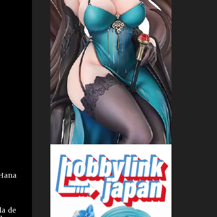
 Hana
la de