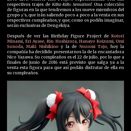
respectivos trajes de
KiRa-KiRa Sensation!
. Una colección
de figuras en la que tendremos a los nueve miembros del
grupo μ’s, que irán saliendo poco a poco a la venta en sus
respectivos cumpleaños, y que, como os podéis imaginar,
serán exclusivas de Dengekiya.
Después de ver las Birthday Figure Project de
Kotori
Minami
,
Eri Ayase
,
Rin Hoshizora
,
Hanayo Koizumi
,
Umi
Sonoda
,
Maki Nishikino
y la de
Nozomi Tojo
, hoy la
compañía ha decidido presentarnos la de la encantadora
Nico Yazawa. Su compleaños es el 22 de julio, por lo que a
finales de junio de 2016 está previsto que salga ya a la
venta esta figura para que así podáis disfrutar de ella en
su cumpleaños.