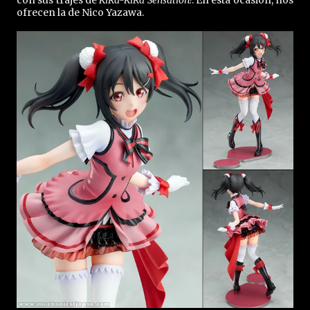
con sus trajes de
KiRa-KiRa Sensation!
. En esta ocasión, nos
ofrecen la de Nico Yazawa.