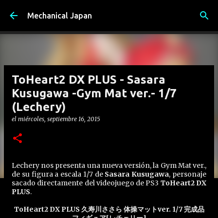
Ir al contenido principal
Mechanical Japan
ToHeart2 DX PLUS - Sasara
Kusugawa -Gym Mat ver.- 1/7
(Lechery)
el
miércoles, septiembre 16, 2015
Lechery nos presenta una nueva versión, la Gym Mat ver.,
de su figura a escala 1/7 de
Sasara Kusugawa
, personaje
sacado directamente del videojuego de PS3
ToHeart2 DX
PLUS
.
ToHeart2 DX PLUS 久寿川ささら 体操マットver. 1/7 完成品