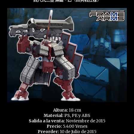
四八式二型 輝鎚・乙〈白兵戦仕様〉
Altura:
18 cm
Material:
PS, PE y ABS
Salida a la venta:
Noviembre de 2015
Precio:
5.400 Yenes
Preorder:
10 de Julio de 2015