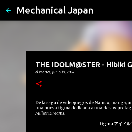
Mechanical Japan
THE IDOLM@STER - Hibiki G
el
martes, junio 10, 2014
De la saga de videojuegos de Namco, manga, an
una nueva figma dedicada a una de sus protag
Million Dreams
.
figma アイド