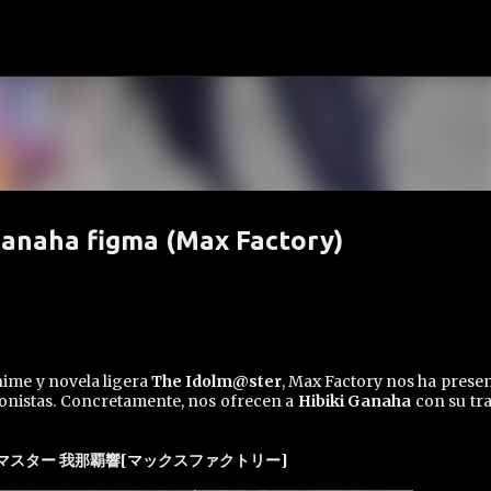
Ir al contenido principal
anaha figma (Max Factory)
ime y novela ligera
The Idolm@ster
, Max Factory nos ha prese
onistas. Concretamente, nos ofrecen a
Hibiki Ganaha
con su tra
ルマスター 我那覇響[マックスファクトリー]