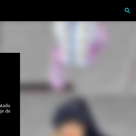
ntado
je de