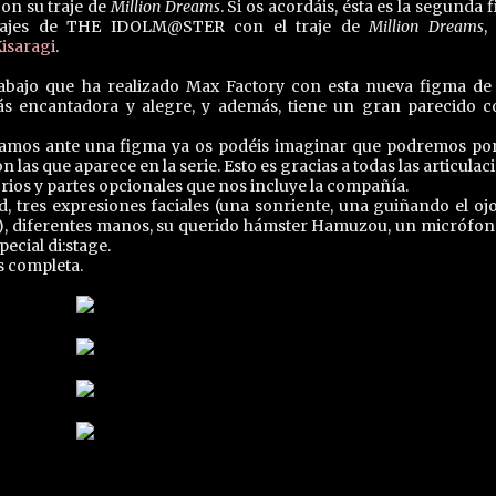
on su traje de
Million Dreams
. Si os acordáis, ésta es la segunda 
onajes de THE IDOLM@STER con el traje de
Million Dreams
,
isaragi
.
abajo que ha realizado Max Factory con esta nueva figma d
 encantadora y alegre, y además, tiene un gran parecido c
amos ante una figma ya os podéis imaginar que podremos po
as que aparece en la serie. Esto es gracias a todas las articulac
orios y partes opcionales que nos incluye la compañía.
, tres expresiones faciales (una sonriente, una guiñando el oj
o), diferentes manos, su querido hámster Hamuzou, un micrófon
ecial di:stage.
s completa.