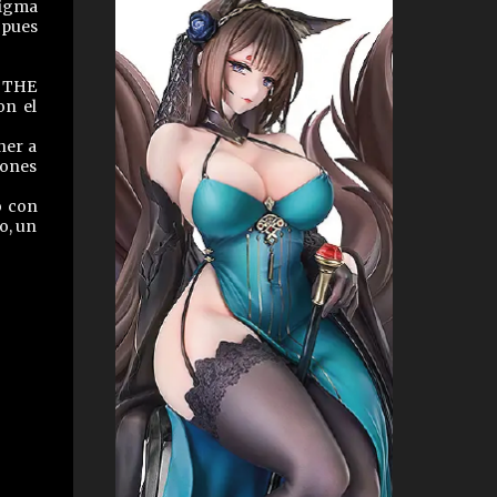
figma
 pues
e THE
on el
ner a
iones
o con
o, un