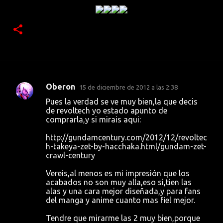
Oberon
15 de diciembre de 2012 a las 2:38
C
Pues la verdad se ve muy bien,la que decis
o
de revoltech yo estado apunto de
comprarla,y si mirais aqui:
m
e
http://gundamcentury.com/2012/12/revoltec
h-takeya-zet-by-hacchaka.html/gundam-zet-
n
crawl-century
t
Vereis,al menos es mi impresión que los
a
acabados no son muy alla,eso si,tien las
r
alas y una cara mejor diseñada,y para fans
del manga y anime cuanto mas fiel mejor.
i
o
Tendre que mirarme las 2 muy bien,porque