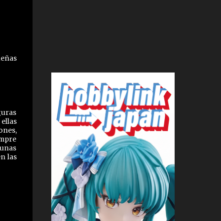
ueñas
guras
ellas
ones,
empre
gunas
n las