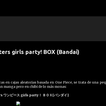
Ir al contenido principal
ers girls party! BOX (Bandai)
s en cajas aleatorias basada en One Piece, se trata de una pe
ran manga pero en chibi de lo más monas:
ters ワンピース girls party！ ＢＯＸ[バンダイ]