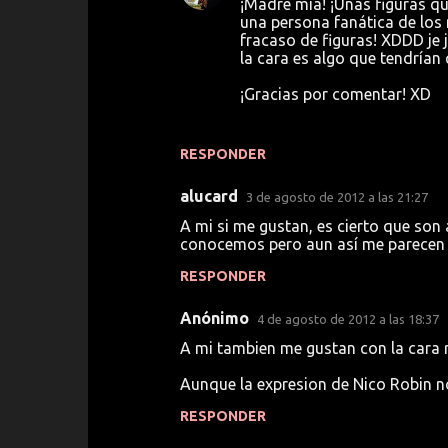
¡Madre mia! ¡Unas figuras qu
n
una persona fanática de los
fracaso de figuras! XDDD je 
t
la cara es algo que tendrían
a
¡Gracias por comentar! XD
r
i
RESPONDER
o
s
alucard
3 de agosto de 2012 a las 21:27
A mi si me gustan, es cierto que son
conocemos pero aun así me parecen ba
RESPONDER
Anónimo
4 de agosto de 2012 a las 18:37
A mi tambien me gustan con la cara
Aunque la expresion de Nico Robin no 
RESPONDER