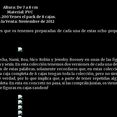
Altura: De 7 a 8 cm
Material: PVC
4.200 Yenes el pack de 8 cajas.
a la Venta: Noviembre de 2012
nes que os tenemos preparadas de cada una de estas ocho peq
cha, Nami, Boa, Nico Robin y Jewelry Booney en unas de las fi
y sexis. En esta colección tenemos dos versiones de cada una de 
 de estas palabras, solamente recordaros que, en estas colecci
a caja completa de 8 cajas tengan toda la colección, pero no si
e verdad, por lo que implica que, a parte de tener repetidas al
eta. En esta en concreto no pasa, si las compráis juntas, os viene
e figuras en cajas random!