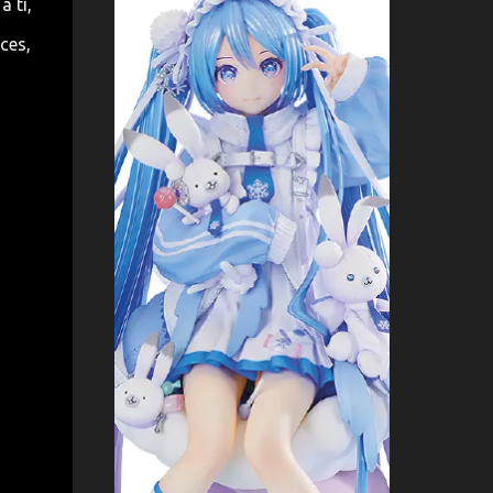
 tí,
ces,