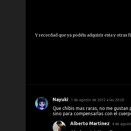
Y recordad que ya podéis adquirir esta y otras 
Nayuki
1 de agosto de 2012 a las 20:20
C
Que chibis mas raras, no me gustan 
o
sino para compensarlas con el cuerp
m
Alberto Martínez
4 de agosto
e