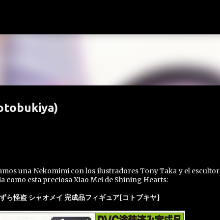
Ir al contenido principal
Kotobukiya)
tamos una Nekomimi con los ilustradores Tony Taka y el escultor
a como esta preciosa Xiao Mei de Shining Hearts:
ずら怪盗 シャオメイ 完成品フィギュア[コトブキヤ]