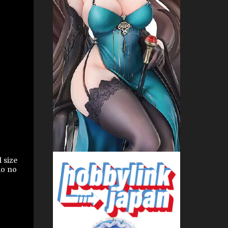
 size
mo no