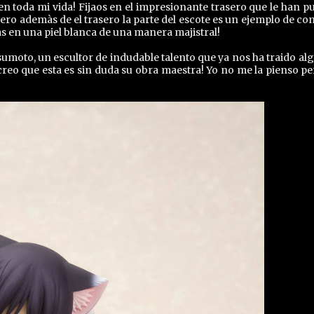
n toda mi vida! Fijaos en el impresionante trasero que le han pu
ero ademàs de el trasero la parte del escote es un ejemplo de co
 en una piel blanca de una manera majistral!
sumoto, un escultor de indudable talento que ya nos ha traido al
reo que esta es sin duda su obra maestra! Yo no me la pienso pe