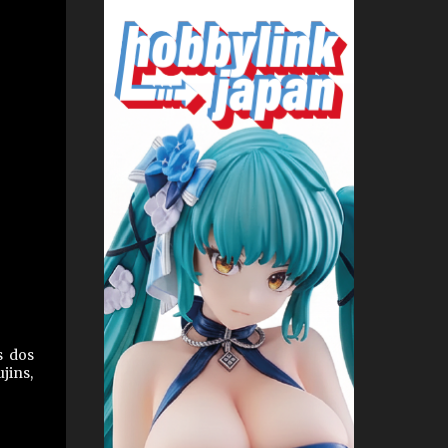
s dos
jins,