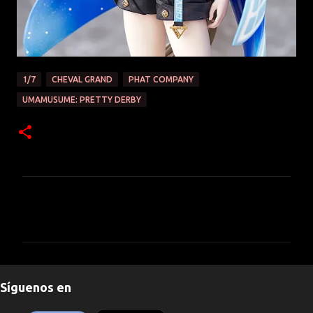
1/7
CHEVAL GRAND
PHAT COMPANY
UMAMUSUME: PRETTY DERBY
C
o
m
e
n
Síguenos en
t