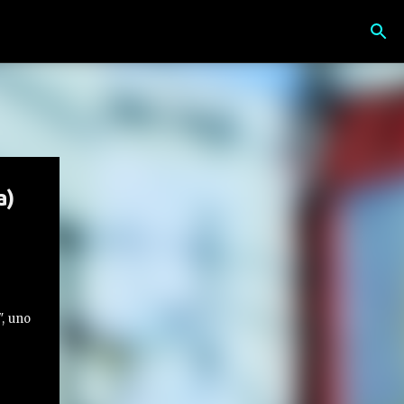
a)
", uno