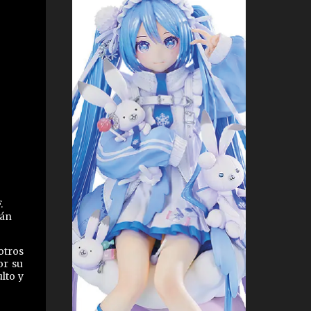
.
tán
otros
or su
lto y