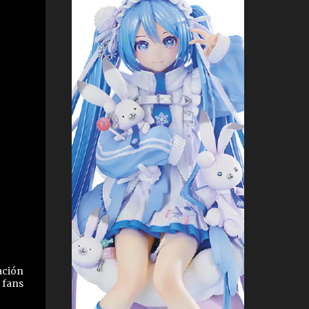
ación
 fans