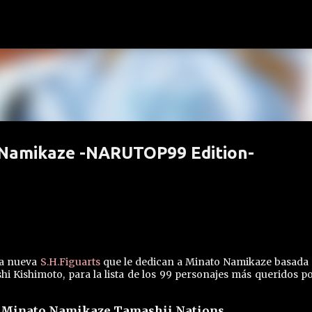
Ir al contenido principal
 Namikaze -NARUTOP99 Edition-
la nueva
S.H.Figuarts
que le dedican a Minato Namikaze basada 
hi Kishimoto, para la lista de los 99 personajes más queridos po
ts Minato Namikaze Tamashii Nations