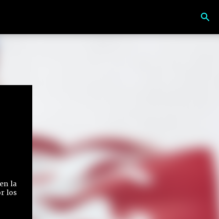
en la
r los