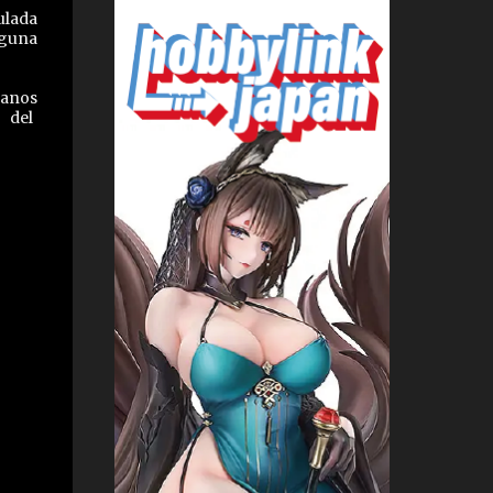
ulada
nguna
manos
 del