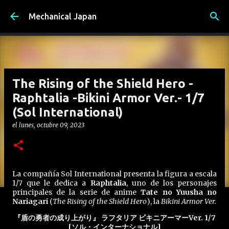
Ir al contenido principal
Mechanical Japan
The Rising of the Shield Hero -
Raphtalia -Bikini Armor Ver.- 1/7
(Sol International)
el
lunes, octubre 09, 2023
La compañía Sol International presenta la figura a escala
1/7 que le dedica a
Raphtalia
, uno de los personajes
principales de la serie de anime
Tate no Yuusha no
Nariagari
(
The Rising of the Shield Hero
), la
Bikini Armor Ver.
『盾の勇者の成り上がり』 ラフタリア ビキニアーマーVer. 1/7
[ソル・インターナショナル]