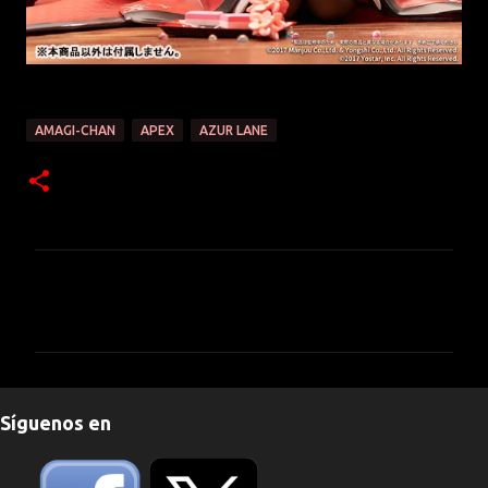
AMAGI-CHAN
APEX
AZUR LANE
C
o
m
e
n
Síguenos en
t
a