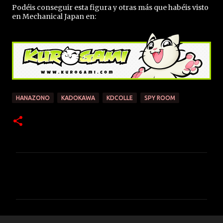
Podéis conseguir esta figura y otras más que habéis visto
en Mechanical Japan en:
HANAZONO
KADOKAWA
KDCOLLE
SPY ROOM
C
o
m
e