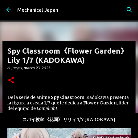
Ir al contenido principal
Mechanical Japan
Spy Classroom《Flower Garden》
Lily 1/7 (KADOKAWA)
el
jueves, marzo 23, 2023
De la serie de anime
Spy Classroom
, Kadokawa presenta
la figura a escala 1/7 que le dedica a
Flower Garden
, líder
del equipo de
Lamplight
.
スパイ教室 《花園》 リリィ 1/7 [KADOKAWA]