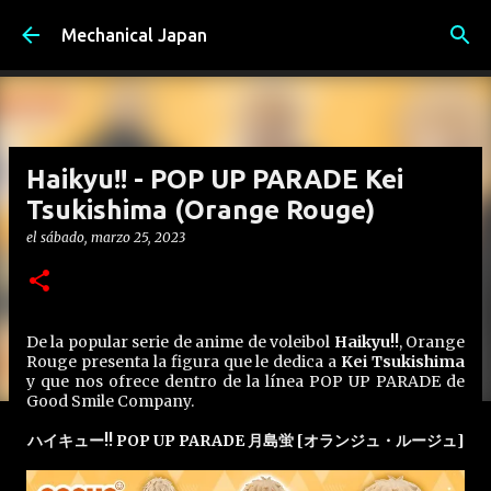
Ir al contenido principal
Mechanical Japan
Haikyu!! - POP UP PARADE Kei
Tsukishima (Orange Rouge)
el
sábado, marzo 25, 2023
De la popular serie de anime de voleibol
Haikyu!!
, Orange
Rouge presenta la figura que le dedica a
Kei Tsukishima
y que nos ofrece dentro de la línea POP UP PARADE de
Good Smile Company.
ハイキュー!! POP UP PARADE 月島蛍 [オランジュ・ルージュ]