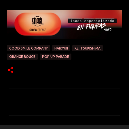
GOOD SMILE COMPANY
HAIKYU!!
KEI TSUKISHIMA
ORANGE ROUGE
POP UP PARADE
C
o
m
e