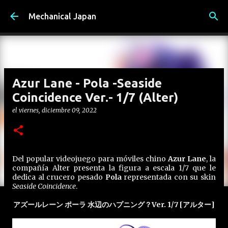
Ir al contenido principal
Mechanical Japan
Azur Lane - Pola -Seaside
Coincidence Ver.- 1/7 (Alter)
el
viernes, diciembre 09, 2022
Del popular videojuego para móviles chino
Azur Lane
, la
compañía Alter presenta la figura a escala 1/7 que le
dedica al crucero pesado
Pola
representada con su skin
Seaside Coincidence
.
アズールレーン ポーラ 水辺のハプニング？Ver. 1/7 [アルター]