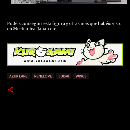
Podéis conseguir esta figura y otras más que habéis visto
en Mechanical Japan en:
AZUR LANE
PENELOPE
SUISAI
WINGS
C
o