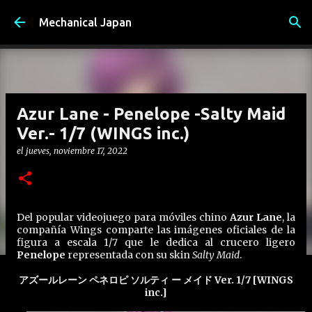
Ir al contenido principal
Mechanical Japan
Azur Lane - Penelope -Salty Maid
Ver.- 1/7 (WINGS inc.)
el
jueves, noviembre 17, 2022
Del popular videojuego para móviles chino
Azur Lane
, la
compañía Wings comparte las imágenes oficiales de la
figura a escala 1/7 que le dedica al crucero ligero
Penelope
representada con su skin
Salty Maid
.
アズールレーン ペネロピ ソルティ ー メイド Ver. 1/7 [WINGS
inc.]