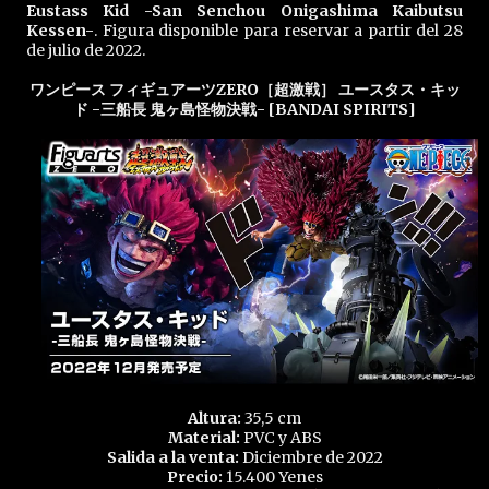
Eustass Kid -San Senchou Onigashima Kaibutsu
Kessen-
. Figura disponible para reservar a partir del 28
de julio de 2022.
ワンピース フィギュアーツZERO［超激戦］ ユースタス・キッ
ド -三船長 鬼ヶ島怪物決戦- [BANDAI SPIRITS]
Altura:
35,5 cm
Material:
PVC y ABS
Salida a la venta:
Diciembre de 2022
Precio:
15.400 Yenes