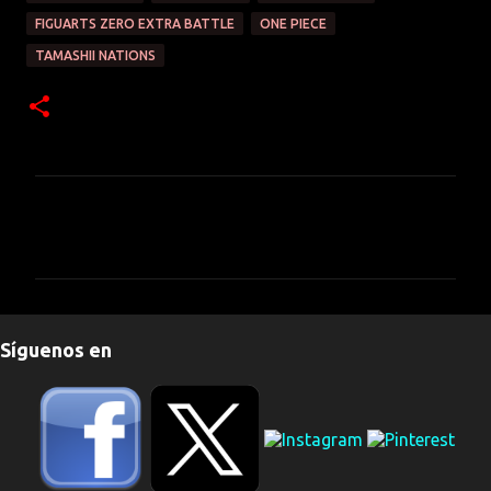
FIGUARTS ZERO EXTRA BATTLE
ONE PIECE
TAMASHII NATIONS
C
o
m
e
n
Síguenos en
t
a
r
i
o