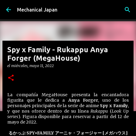
Ir al contenido principal
Mechanical Japan
Spy x Family - Rukappu Anya
Forger (MegaHouse)
el
miércoles, mayo 11, 2022
La compañía MegaHouse presenta la encantadora
figurita que le dedica a
Anya Forger
, uno de los
personajes principales de la serie de anime
Spy x Family
,
y que nos ofrece dentro de su línea
Rukappu
(
Look Up
series
). Figura disponible para reservar a partir del 12 de
mayo de 2022.
るかっぷ SPY×FAMILY アーニャ・フォージャー [メガハウス]