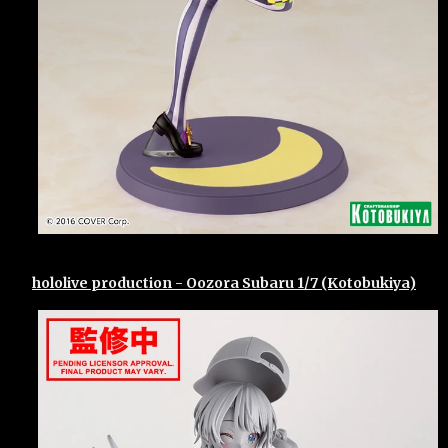
hololive production - Oozora Subaru 1/7 (Kotobukiya)