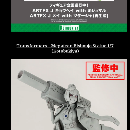
Transformers - Megatron Bishoujo Statue 1/7
(Kotobukiya)