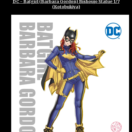
DC - Batgirl (Barbara Gordon) Bishoujo Statue 1/7
(Kotobukiya)