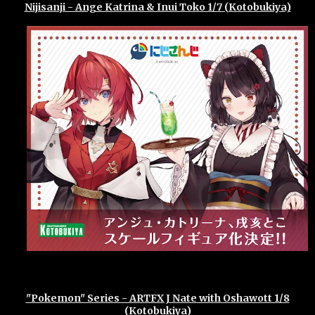
Nijisanji - Ange Katrina & Inui Toko 1/7 (Kotobukiya)
"Pokemon" Series - ARTFX J Nate with Oshawott 1/8
(Kotobukiya)