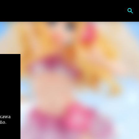
okawa
año.