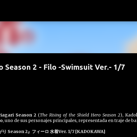
Ir al contenido principal
o Season 2 - Filo -Swimsuit Ver.- 1/7
iagari Season 2
(
The Rising of the Shield Hero Season 2
), Kad
lo
, uno de sus personajes principales, representada en traje de b
 Season 2』フィーロ 水着Ver. 1/7 [KADOKAWA]