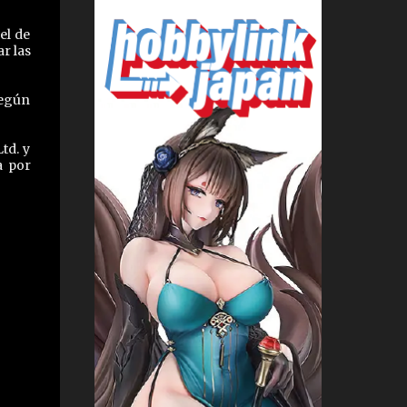
el de
r las
según
td. y
a por