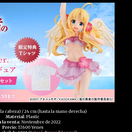
 la cabeza) / 24 cm (hasta la mano derecha)
Material:
Plastic
a la venta:
Noviembre de 2022
Precio:
17.600 Yenes