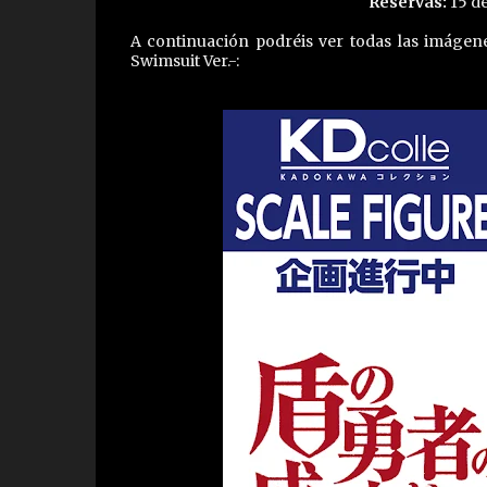
Reservas:
15 de
A continuación podréis ver todas las imágen
Swimsuit Ver.-: