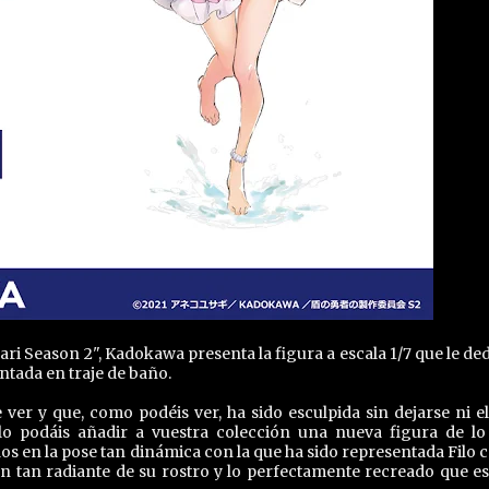
ri Season 2", Kadokawa presenta la figura a escala 1/7 que le ded
ntada en traje de baño.
 ver y que, como podéis ver, ha sido esculpida sin dejarse ni e
lo podáis añadir a vuestra colección una nueva figura de l
os en la pose tan dinámica con la que ha sido representada Filo c
ón tan radiante de su rostro y lo perfectamente recreado que es