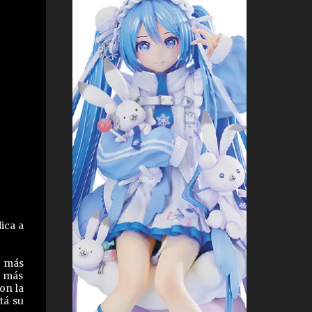
ica a
l más
o más
on la
tá su