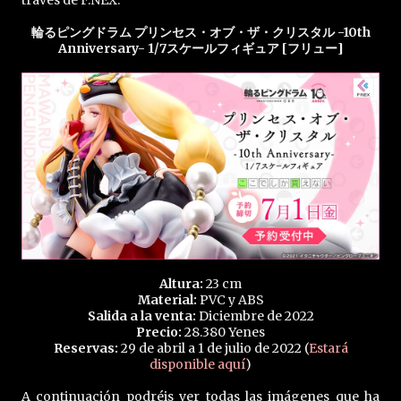
través de F:NEX.
輪るピングドラム プリンセス・オブ・ザ・クリスタル -10th
Anniversary- 1/7スケールフィギュア [フリュー]
Altura:
23 cm
Material:
PVC y ABS
Salida a la venta:
Diciembre de 2022
Precio:
28.380 Yenes
Reservas:
29 de abril a 1 de julio de 2022 (
Estará
disponible aquí
)
A continuación podréis ver todas las imágenes que ha