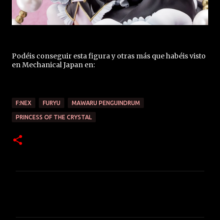
Podéis conseguir esta figura y otras más que habéis visto
en Mechanical Japan en:
F:NEX
FURYU
MAWARU PENGUINDRUM
PRINCESS OF THE CRYSTAL
C
o
m