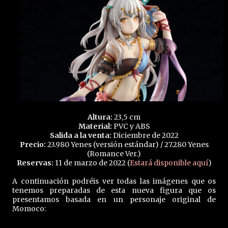
Altura:
23,5 cm
Material:
PVC y ABS
Salida a la venta:
Diciembre de 2022
Precio:
23.980 Yenes (versión estándar) / 27.280 Yenes
(Romance Ver.)
Reservas:
11 de marzo de 2022 (
Estará disponible aquí
)
A continuación podréis ver todas las imágenes que os
tenemos preparadas de esta nueva figura que os
presentamos basada en un personaje original de
Momoco: