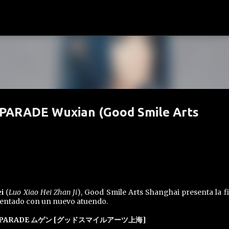
Ir al contenido principal
 PARADE Wuxian (Good Smile Arts
i
(
Luo Xiao Hei Zhan Ji
), Good Smile Arts Shanghai presenta la f
entado con un nuevo atuendo.
 PARADE ムゲン [グッドスマイルアーツ上海]