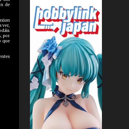
ón de
uxian
 ver,
odáis
, por
o que
entes