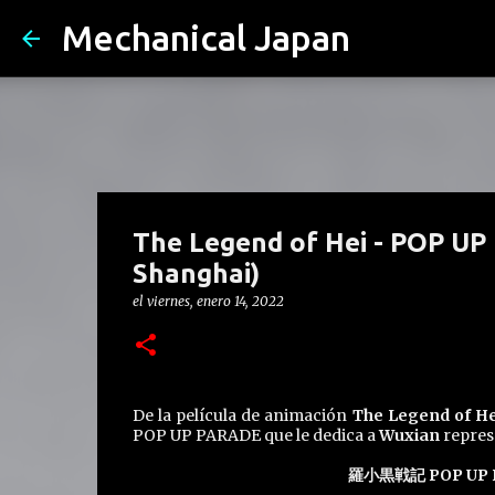
Mechanical Japan
The Legend of Hei - POP UP
Shanghai)
el
viernes, enero 14, 2022
De la película de animación
The Legend of He
POP UP PARADE que le dedica a
Wuxian
repres
羅小黒戦記 POP UP