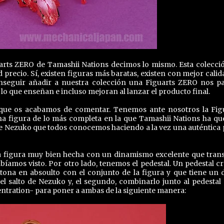
rts ZERO de Tamashii Nations decimos lo mismo. Esta colecci
d precio. Sí, existen figuras más baratas, existen con mejor calid
onseguir añadir a nuestra colección una Figuarts ZERO nos p
o que enseñan e incluso mejoran al lanzar el producto final.
que os acabamos de comentar. Tenemos ante nosotros la Fig
figura de lo más completa en la que Tamashii Nations ha qu
e Nezuko que todos conocemos haciendo a la vez una auténtica 
a figura muy bien hecha con un dinamismo excelente que tran
íamos visto. Por otro lado, tenemos el pedestal. Un pedestal c
ona en absoulto con el conjunto de la figura y que tiene un 
el salto de Nezuko y, el segundo, combinarlo junto al pedestal 
tration- para poner a ambas de la siguiente manera: