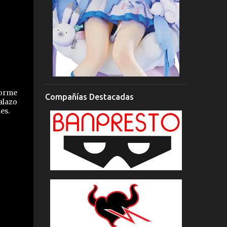
norme
Compañías Destacadas
alazo
es.