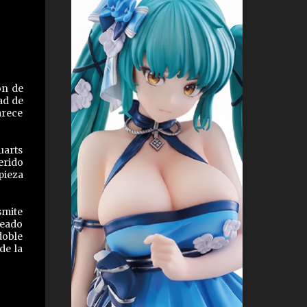
ón de
ad de
arece
uarts
erido
pieza
smite
reado
doble
de la