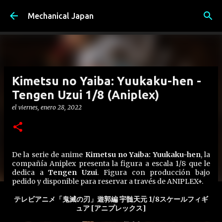
Ir al contenido principal
Mechanical Japan
Kimetsu no Yaiba: Yuukaku-hen -
Tengen Uzui 1/8 (Aniplex)
el
viernes, enero 28, 2022
De la serie de anime
Kimetsu no Yaiba: Yuukaku-hen
, la
compañía Aniplex presenta la figura a escala 1/8 que le
dedica a
Tengen Uzui
. Figura con producción bajo
pedido y disponible para reservar a través de ANIPLEX+.
テレビアニメ「鬼滅の刃」遊郭編 宇髄天元 1/8スケールフィギ
ュア [アニプレックス]