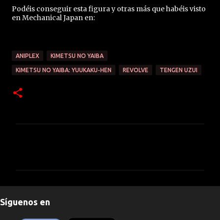
Podéis conseguir esta figura y otras más que habéis visto
en Mechanical Japan en:
ANIPLEX
KIMETSU NO YAIBA
KIMETSU NO YAIBA: YUUKAKU-HEN
REVOLVE
TENGEN UZUI
C
o
m
e
n
Síguenos en
t