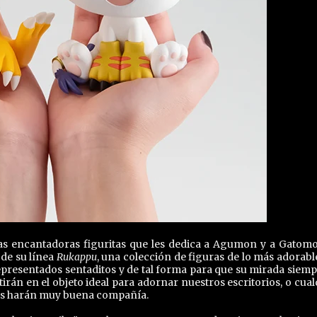
as encantadoras figuritas que les dedica a Agumon y a Gatom
de su línea
Rukappu
, una colección de figuras de lo más adorabl
epresentados sentaditos y de tal forma para que su mirada siemp
irán en el objeto ideal para adornar nuestros escritorios, o cual
nos harán muy buena compañía.