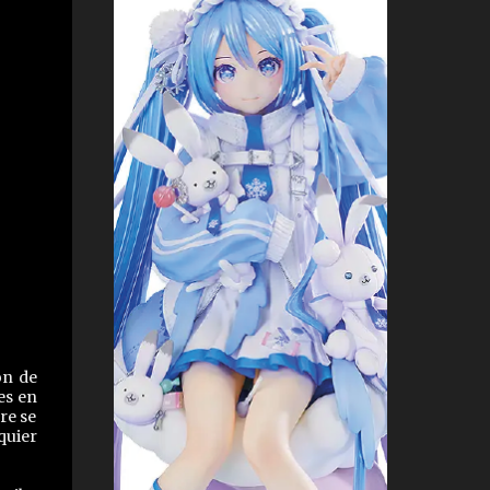
on de
es en
re se
quier