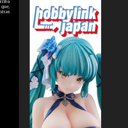
rriba
 que,
ntras