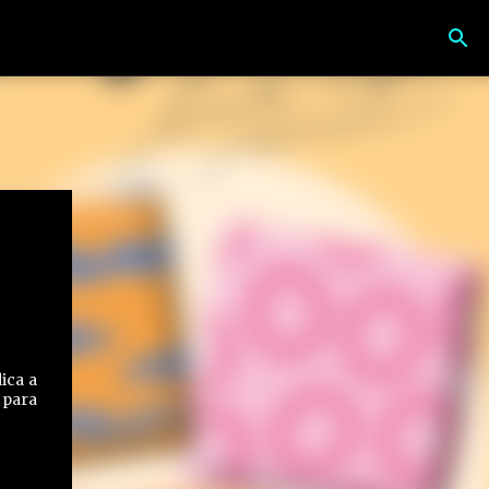
ica a
 para