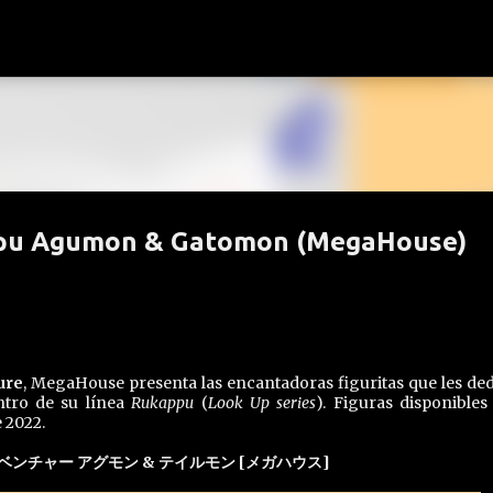
Ir al contenido principal
ppu Agumon & Gatomon (MegaHouse)
ure
, MegaHouse presenta las encantadoras figuritas que les ded
tro de su línea
Rukappu
(
Look Up series
). Figuras disponibles
 2022.
ンチャー アグモン & テイルモン [メガハウス]