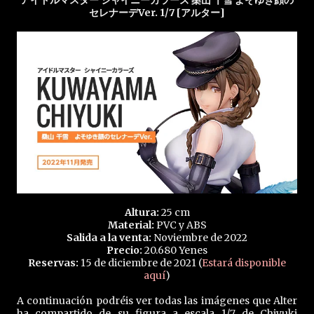
アイドルマスター シャイニーカラーズ 桑山 千雪 よそゆき顔の
セレナーデVer. 1/7 [アルター]
Altura:
25 cm
Material:
PVC y ABS
Salida a la venta:
Noviembre de 2022
Precio:
20.680 Yenes
Reservas:
15 de diciembre de 2021 (
Estará disponible
aquí
)
A continuación podréis ver todas las imágenes que Alter
ha compartido de su figura a escala 1/7 de Chiyuki