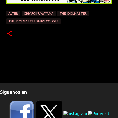
ALTER
CHIYUKI KUWAYAMA
THE IDOLMASTER
THE IDOLMASTER SHINY COLORS
C
o
m
e
n
Síguenos en
t
a
r
i