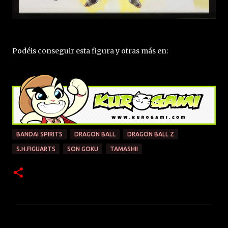
Podéis conseguir esta figura y otras más en:
BANDAI SPIRITS
DRAGON BALL
DRAGON BALL Z
S.H.FIGUARTS
SON GOKU
TAMASHII
C