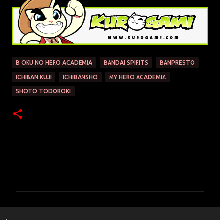
B OKU NO HERO ACADEMIA
BANDAI SPIRITS
BANPRESTO
ICHIBAN KUJI
ICHIBANSHO
MY HERO ACADEMIA
SHOTO TODOROKI
C
o
m
e
n