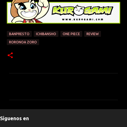
BANPRESTO
ICHIBANSHO
ONE PIECE
REVIEW
RORONOA ZORO
C
o
m
e
n
Síguenos en
t